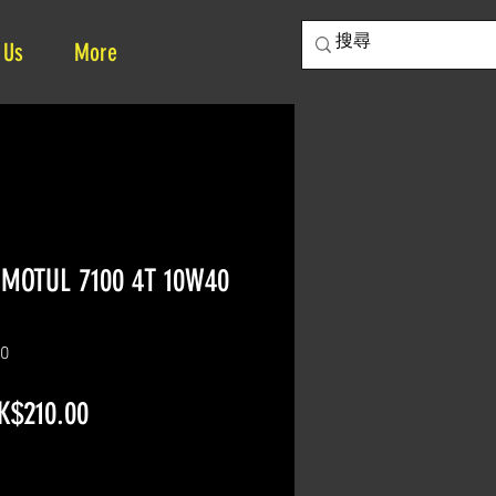
 Us
More
UL 7100 4T 10W40
40
gular
Sale
K$210.00
ice
Price