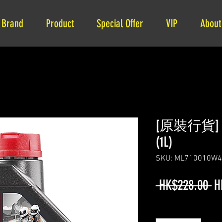
Brand
Product
Special Offer
VIP
About
[原裝行貨] MOT
(1L)
SKU: ML710010W
Re
 HK$228.00 
H
Pr
Quantity
*