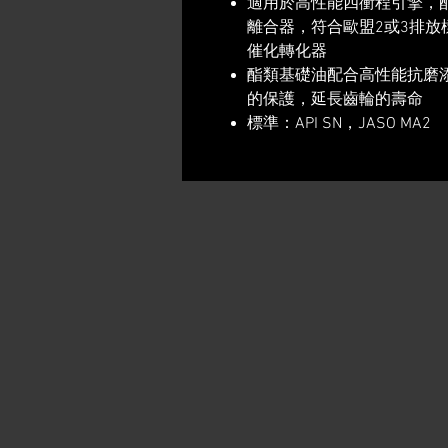
適用於高性能四衝程引擎，
離合器，符合歐盟2或3排
催化轉化器
酯類基礎油配合高性能抗磨
的保護，延長齒輪的壽命
標準：API SN，JASO MA2