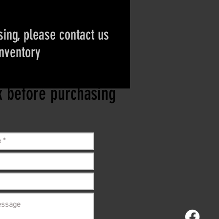
ing, please contact us
inventory
ct if the item is
ck before purchasing