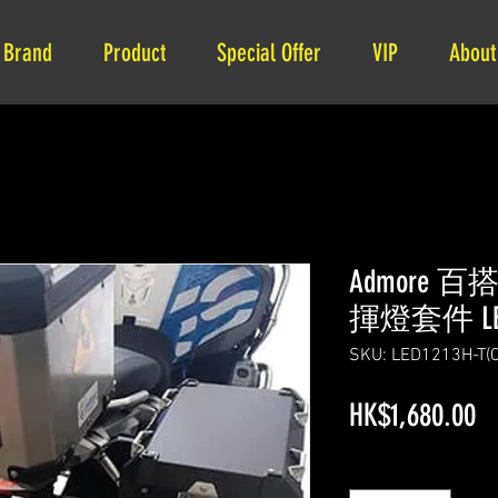
Brand
Product
Special Offer
VIP
About
Admore
揮燈套件 LED
SKU: LED1213H-T(
Pr
HK$1,680.00
Quantity
*