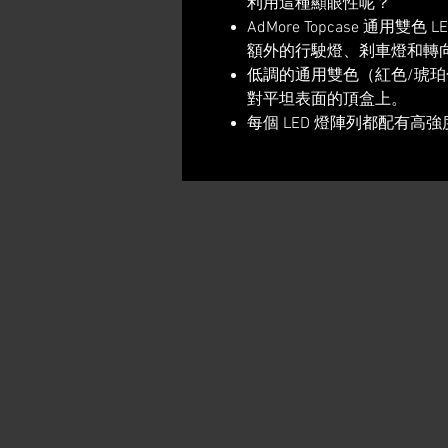
利用這種顯眼性呢？
AdMore Topcase 通用
額外的行駛燈、剎車燈和轉
低調的通用雙色（紅色/琥
對平坦表面的頂盒上。
每個 LED 燈陣列都配有高