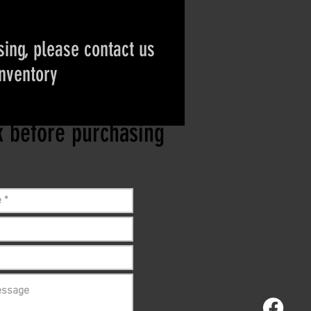
ing, please contact us
inventory
ct if the item is
ck before purchasing