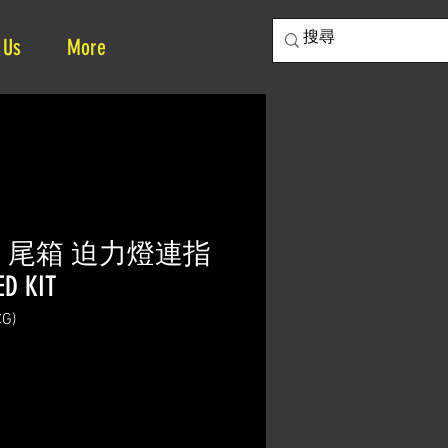
 Us
More
 百搭 尾箱 迫力燈連指
 KIT
CG)
ice