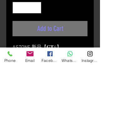
Add to Cart
ASTONE 新品【𝐆𝐓4】
GT4 其獨特的設計風格展現出屬於
Phone
Email
Facebook
Whatsapp
Instagram
你的個性，
豐富多彩的色彩不僅吸引眼球，
也讓你輕鬆的在安全與時尚之間穿
梭!!!
產品特點:
- 全新歐式復古樂高帽型設計。
- 經典荔枝紋皮革與天鵝絨內裏，
親膚更加親合。
- 金屬配色耳蓋，輕鬆拆裝鏡片。
- 六段式厚度透明鏡片，強化耐磨