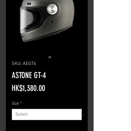
SKU: AEGT4
ASTONE GT-4
Price
HK$1,380.00
Size
*
Quantity
*