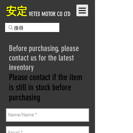
安定
VETEX MOTOR CO LTD
Before purchasing, please
contact us for the latest
inventory
Please contact if the item
is still in stock before
purchasing