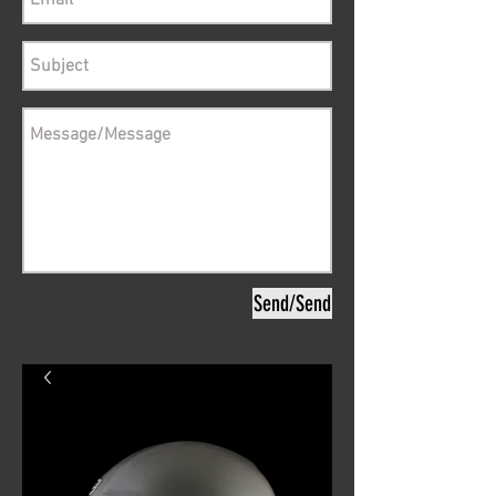
Send/Send