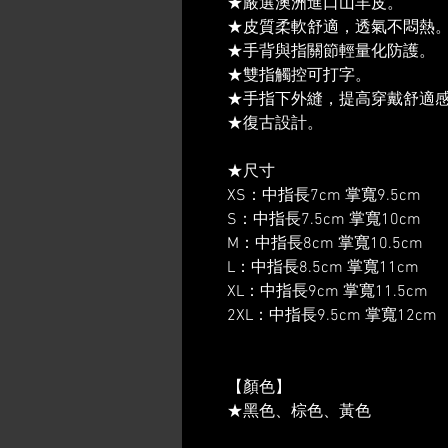
★嚴選澳洲進口山羊皮。
★皮質柔軟舒適，透氣不悶熱
★手背與指關節輕量化防護。
★雙指觸控可打字。
★手指下外縫，提高穿戴舒適
★復古設計。
★尺寸
XS：中指長7cm 掌寬9.5cm
S：中指長7.5cm 掌寬10cm
M：中指長8cm 掌寬10.5cm
L：中指長8.5cm 掌寬11cm
XL：中指長9cm 掌寬11.5cm
2XL：中指長9.5cm 掌寬12cm
【顏色】
★黑色、棕色、黃色