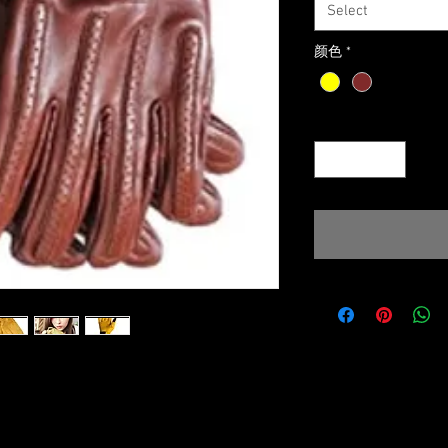
Select
颜色
*
Quantity
*