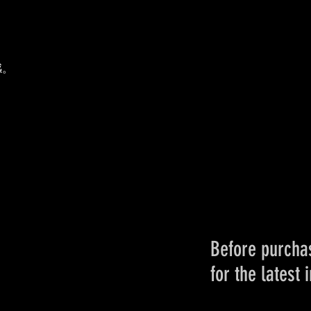
。
感。
Before purchas
for the latest 
Please conta