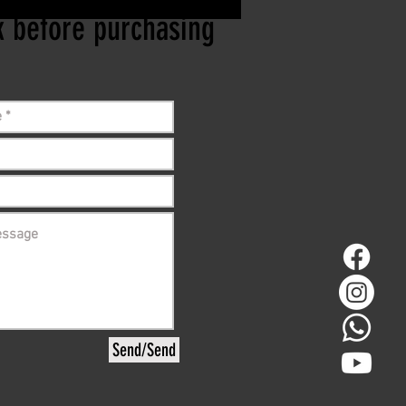
ck before purchasing
Send/Send