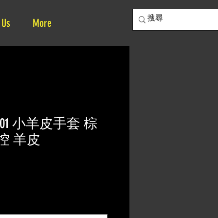
 Us
More
c ESL01 小羊皮手套 棕
控 羊皮
ce