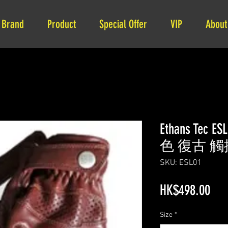
Brand
Product
Special Offer
VIP
About
Ethans Te
色 復古 觸
SKU: ESL01
Pri
HK$498.00
Size
*