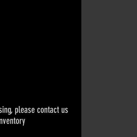
ing, please contact us
inventory
ct if the item is