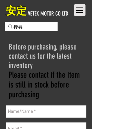
安定
VETEX MOTOR CO LTD
Before purchasing, please
contact us for the latest
inventory
Please contact if the item
is still in stock before
purchasing