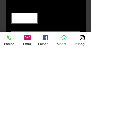
Quantity
*
Add to Cart
Phone
Email
Facebook
Whatsapp
Instagram
★材質 : 小羊皮
【產品特色】
★嚴選澳洲進口山羊皮。
★皮質柔軟舒適，透氣不悶熱。
★手背與指關節輕量化防護。
★手指下外縫，提高穿戴舒適感。
★復古設計。
★尺寸
XS：中指長7cm 掌寬9.5cm