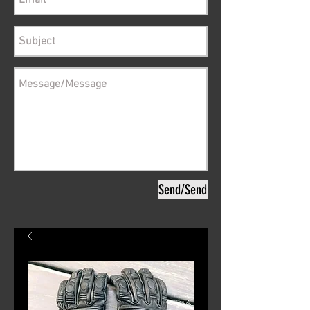
Send/Send