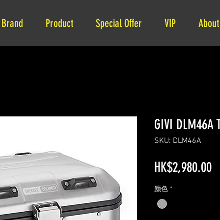
Brand
Product
Special Offer
VIP
About
GIVI DLM46A T
SKU: DLM46A
P
HK$2,980.00
颜色
*