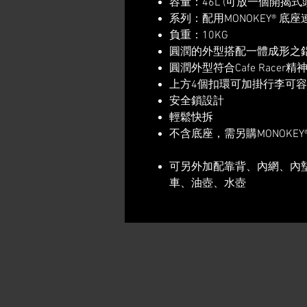
容量：46L (可放一個開揭式
系列：配用MONOKEY® 底
負重：10KG
​圓潤的外型搭配一體成形之
​圓潤外型符合Cafe Racer精
上方4個扣環可加掛行李可容納
​安全鎖設計
​輕鬆快拆
​不含底座，需另購MONOKEY
可另外加配靠背、內網、內
車、油壺、水壺