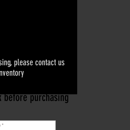
ing, please contact us
inventory
ct if the item is
ck before purchasing