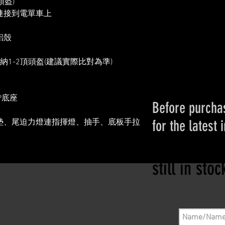
頭盔)
座連接到電單車上
鋁殼
神
1-2頂頭盔(建議實際比對為準)
®底座
Before purchas
for the latest 
墊、尾迫力燈連指揮燈、抽手、底板手拉
Please conta
still in sto