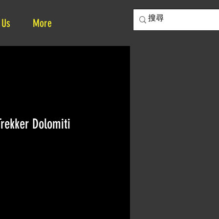
 Us
More
rekker Dolomiti
rice