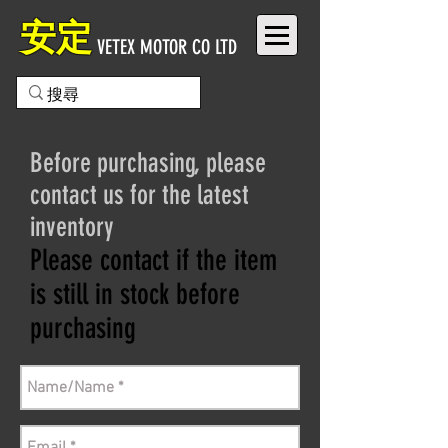
安定
VETEX MOTOR CO LTD
Before purchasing, please
contact us for the latest
inventory
Please contact if the item
is still in stock before
purchasing