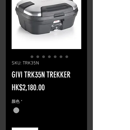
SKU: TRK35N
GIVI TRK35N TREKKER
Price
HK$2,180.00
颜色
*
Quantity
*