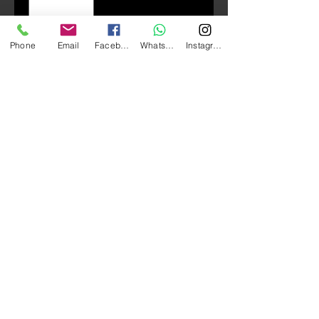
Phone
Email
Facebook
Whatsapp
Instagram
Add to Cart
GIVI TRK35A Trekker 系列 鋁金屬
＋ 複合材質尾箱 （啞光銀面）
尺寸：長 538 * 寛 434* 高 248
mm
容量：35L
系列：配用MONOKEY® 底座連
接到電單車上
負重：10KG
​可當後箱也可當側箱使用
上方玻璃纖維強化防撞設計
​安全鎖設計
​輕鬆快拆