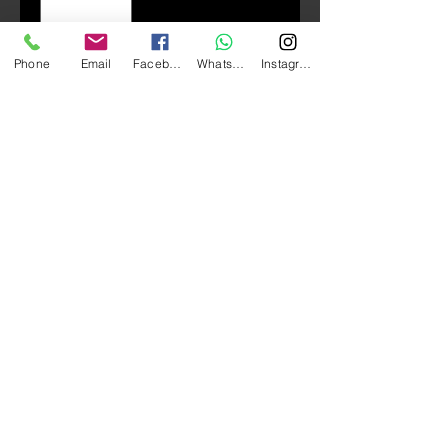
Phone
Email
Facebook
Whatsapp
Instagram
Add to Cart
GIVI V46N Monokey 系列 科技塑料
尾箱 （碳纖紋上盖，紅色反光
片）
尺寸：長 555* 寛 310* 高 440
mm
容量：46L （可放兩個頭盔）
系列：配用MONOKEY® 底座連
接到電單車上
負重：10KG
​安全鎖設計
​輕鬆快拆
​不含底座，需另購MONOKEY®底
座