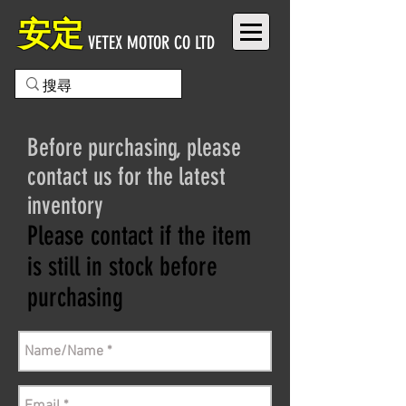
安定
VETEX MOTOR CO LTD
Before purchasing, please
contact us for the latest
inventory
Please contact if the item
is still in stock before
purchasing