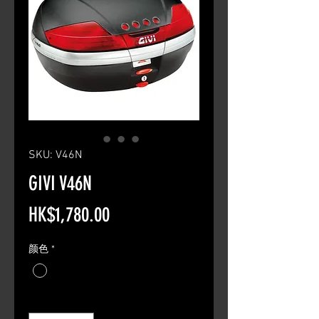
SKU: V46N
GIVI V46N
Price
HK$1,780.00
颜色
*
Quantity
*