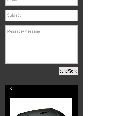
Send/Send