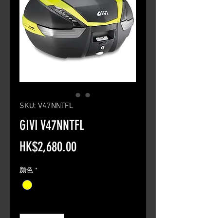
SKU: V47NNTFL
GIVI V47NNTFL
Price
HK$2,680.00
颜色
*
Quantity
*