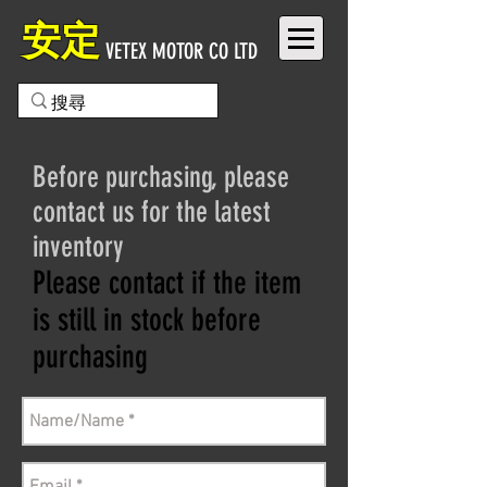
安定
VETEX MOTOR CO LTD
Before purchasing, please
contact us for the latest
inventory
Please contact if the item
is still in stock before
purchasing