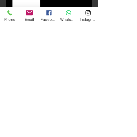
Phone
Email
Facebook
Whatsapp
Instagram
Add to Cart
GIVI V47NNTFL Monokey 系列 科技
塑料尾箱 （碳纖紋上盖＋營光黃
上蓋，灰色反光片）
尺寸：長 590* 寛 320* 高 450
mm
容量：47L （可放兩個頭盔）
系列：配用MONOKEY® 底座連
接到電單車上
負重：10KG
​安全鎖設計
​輕鬆快拆
​不含底座，需另購MONOKEY®底
座