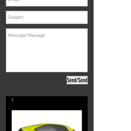
Send/Send