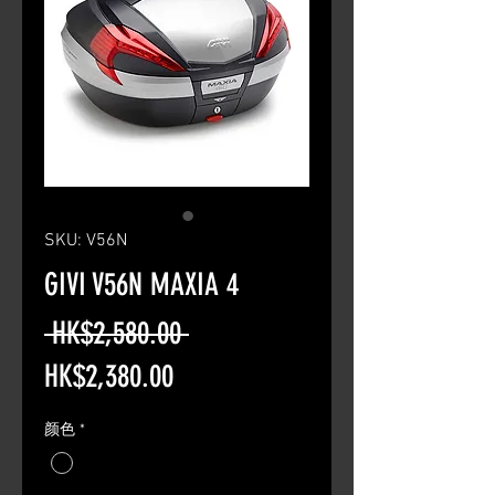
SKU: V56N
GIVI V56N MAXIA 4
Regular
 HK$2,580.00 
Sale
Price
HK$2,380.00
Price
颜色
*