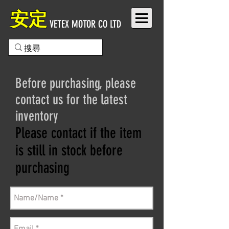
安定
VETEX MOTOR CO LTD
Before purchasing, please
contact us for the latest
inventory
Please contact if the item
is still in stock before
purchasing