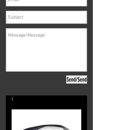
Send/Send