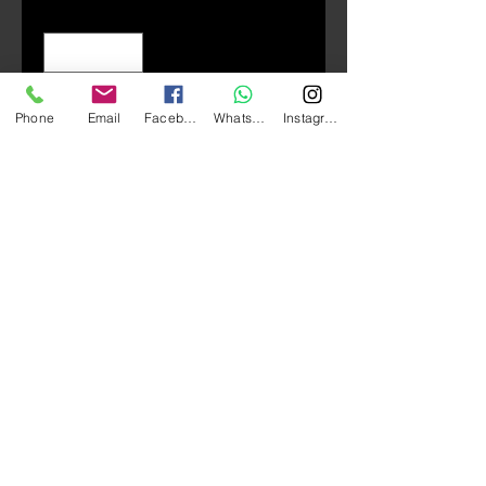
Quantity
*
Phone
Email
Facebook
Whatsapp
Instagram
Add to Cart
GIVI V56N Monokey 系列 科技塑料
尾箱 （鋁合金上盖，红色反光
片）
尺寸：長 600* 寛 330* 高 480
mm
容量：56L （可放兩個開揭頭
盔）
系列：配用MONOKEY® 底座連
接到電單車上
負重：10KG
​安全鎖設計
​輕鬆快拆