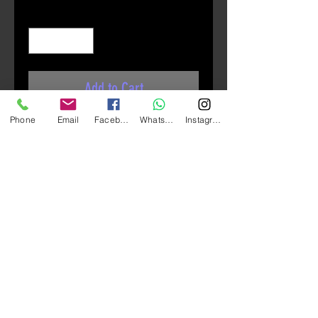
Quantity
*
Add to Cart
Phone
Email
Facebook
Whatsapp
Instagram
LUBRO CRUISE TECH
商品說明：
都會風空氣力學帽體設計
上方2段可調大型化進氣壩
前額部左、右2側進氣口
後頭部排氣口
雙D扣設計
鏡片防風干擾設計，騎乘更暢
快
快拆鏡座機構設計