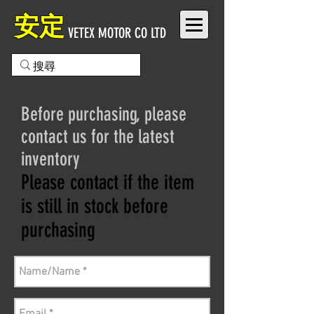
安定
VETEX MOTOR CO LTD
Before purchasing, please
contact us for the latest
inventory
Please contact if the item
is still in stock before
purchasing