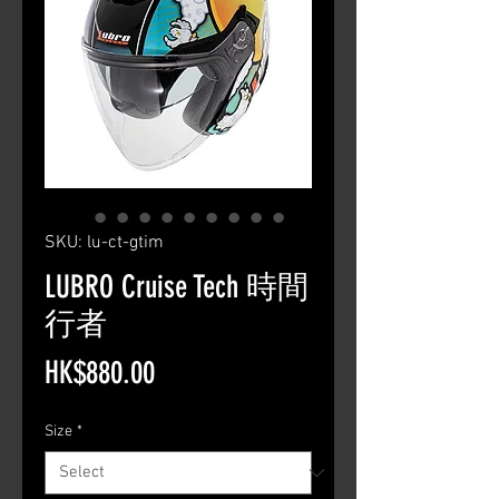
SKU: lu-ct-gtim
LUBRO Cruise Tech 時間
行者
Price
HK$880.00
Size
*