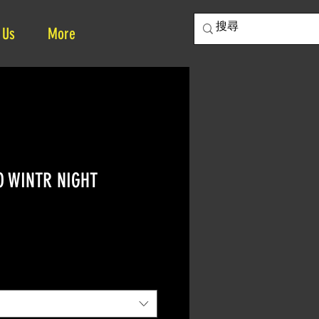
 Us
More
O WINTR NIGHT
ce