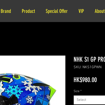
Brand
Product
Special Offer
VIP
About
NHK S1 GP PR
SKU: NKS1GPWN
Pri
HK$980.00
Size
*
Select