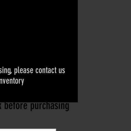
ing, please contact us
inventory
ct if the item is
ck before purchasing