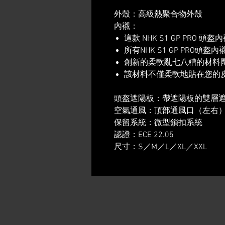
外殼：高級熱聚合物外殼
內襯：
這款 NHK S1 GP PRO
所有NHK S1 GP PRO頭
創新的柔軟亂七八糟的材料
該材料不僅柔軟地貼在您的
頭盔遮陽板：帶遮陽板的雙層
空氣通風：頂部通風口（左右
保留系統：微型鎖扣系統
認證：ECE 22.05
尺寸：S／M／L／XL／XXL