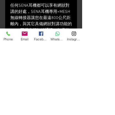
任何SENA耳機都可以享有網狀對
講的好處，SENA耳機專用+MESH
無線轉接器讓您在最遠800公尺距
離內，與其它具備網狀對講功能的
SENA耳機進行無縫通訊，無需使
用藍牙連線。
Phone
Email
Facebook
Whatsapp
Instagram
+MESH讓您只要一個按鈕動作，
就能將任何耳機變成先進又靈活的
通訊裝置。網狀網路技術可在瞬間
將您與無數的使用者連線，透過智
慧型搜尋斷線者及自動重新連線技
術，提供更為穩定的對講連線。
規格細節
一
工作溫度：-10°C - 55°C
般
尺寸：45mm x 187 mm x 26
mm