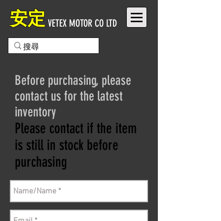
安定
VETEX MOTOR CO LTD
Before purchasing, please
contact us for the latest
inventory
Please contact if the item
is still in stock before
purchasing