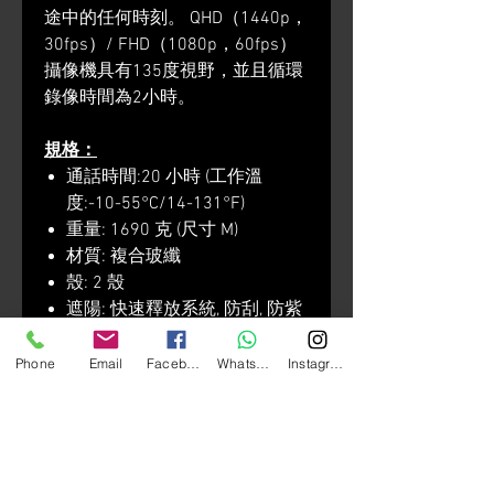
途中的任何時刻。 QHD（1440p，
30fps）/ FHD（1080p，60fps）
攝像機具有135度視野，並且循環
錄像時間為2小時。
規格：
通話時間:20 小時 (工作溫
度:-10-55°C/14-131°F)
重量: 1690 克 (尺寸 M)
材質: 複合玻纖
殼: 2 殼
遮陽: 快速釋放系統, 防刮, 防紫
外線, Pinlock 準備就緒
舒適性: 移動和耐水洗襯裡, 透
Phone
Email
Facebook
Whatsapp
Instagram
氣, 快速幹襯裡, 鐳射切割泡沫,
下巴窗簾, 呼吸偏轉器
安全: 雙 D 環, 增強下巴帶, 反光
安全貼片, 多密度 EPS, 頸輥