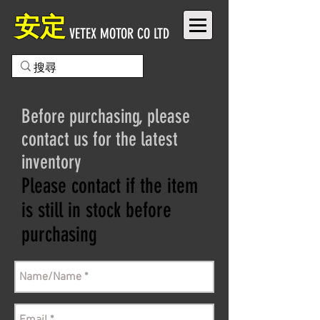
安定
VETEX MOTOR CO LTD
Before purchasing, please
contact us for the latest
inventory
Please contact if the item
is still in stock before
purchasing