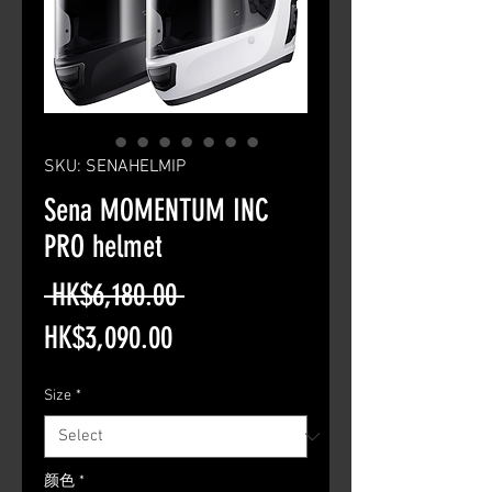
SKU: SENAHELMIP
Sena MOMENTUM INC
PRO helmet
Regular
 HK$6,180.00 
Sale
Price
HK$3,090.00
Price
Size
*
颜色
*