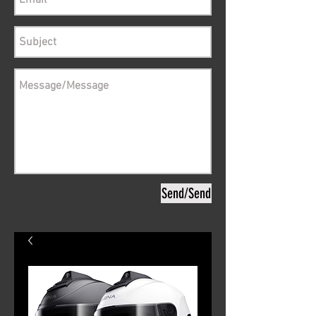
Send/Send