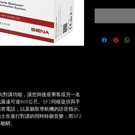
供雙向對講功能，讓您與後座乘客或另一名
最遠可達800公尺。SF2同樣提供與手
應答電話，以及聽取導航機的語音指示。
士在進行對講的同時聆聽音樂；而SF2
路馳騁。