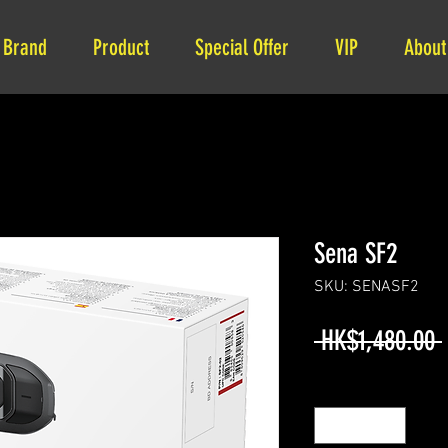
Brand
Product
Special Offer
VIP
About
Sena SF2
SKU: SENASF2
 HK$1,480.00 
Quantity
*