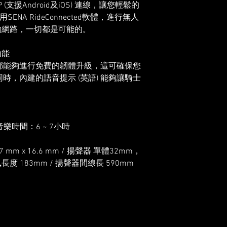
PP (支援Android及iOS) 連線，讓您輕鬆的
NA RideConnected軟體，進行無人
動網路，一切都是可能的。
功能
戶都能夠進行免費的韌體升級，這可確保您
時，內建的語音提示 (英語) 能夠讓騎士
。
音樂時間：6 ~ 7小時
.7 mm x 16.6 mm / 揚聲器 單體32mm，
長度 183mm / 揚聲器間線長 590mm