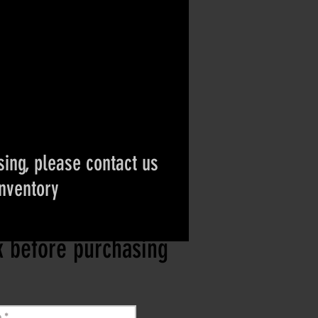
ing, please contact us
inventory
ct if the item is
ck before purchasing