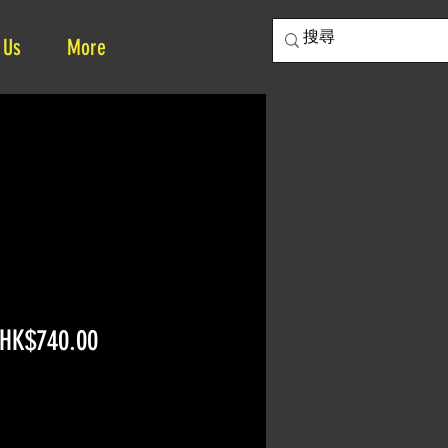
 Us
More
Regular
Sale
HK$740.00
Price
Price