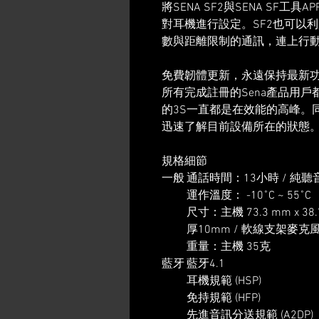
將SENA SF2與SENA SF工具A
對耳機進行設定。SF2也可以利用SE
數與距離限制的通訊，連上行
免費韌體更新，永遠保持最新
所有完成註冊的Sena產品用
的3S一直都是在效能的高峰。同
迅速了解目前設備所在的狀態
規格細節
一般
通話時間：13小時 / 純聽
運作溫度： -10˚C ~ 55˚C
尺寸：主機 73.3 mm x 38
厚10mm / 軟線支架麥克風
重量：主機 35克
藍牙
藍牙4.1
耳機規範 (HSP)
免持規範 (HFP)
先進音訊分送規範 (A2DP)