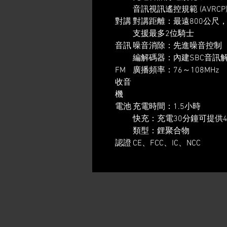
音訊視訊遙控規範 (AVRCP
對講
對講距離：最遠800公尺
支援最多2位騎士
音訊
噪音消除：先進噪音控制
編解碼器：內建SBC音訊
FM
廣播頻率：76～108MHz
收音
機
電池
充電時間：1.5小時
快充：充電30分鐘可提供
類型：鋰聚合物
認證
CE、FCC、IC、NCC