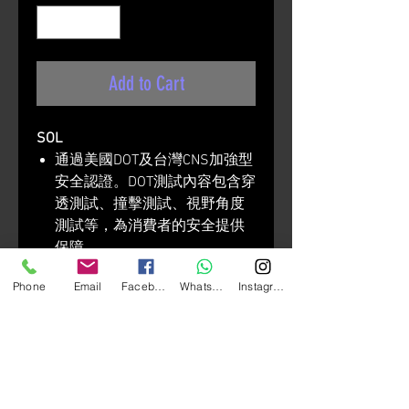
Add to Cart
SOL
通過美國DOT及台灣CNS加強型
安全認證。DOT測試內容包含穿
透測試、撞擊測試、視野角度
測試等，為消費者的安全提供
保障。
扣具採用金屬雙D扣，是國際上
Phone
Email
Facebook
Whatsapp
Instagram
公認最安全的扣具。市面上常
見的插扣，在撞擊時容易斷裂
或彈開，造成安全帽飛脫而失
去保護作用。
五件式全可拆內襯，包含頭襯
x1，兩頰x2，頤帶x2，方便清