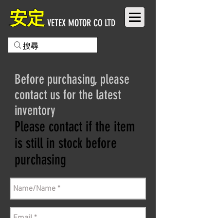
安定
VETEX MOTOR CO LTD
Before purchasing, please
contact us for the latest
inventory
Please contact if the item
is still in stock before
purchasing