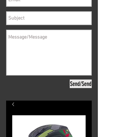
Send/Send