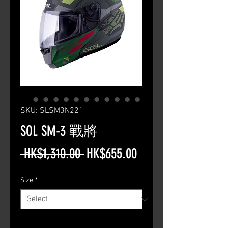
SKU: SLSM3N221
SOL SM-3 戰將
Regular
Sale
 HK$1,310.00 
HK$655.00
Price
Price
Size
*
Quantity
*