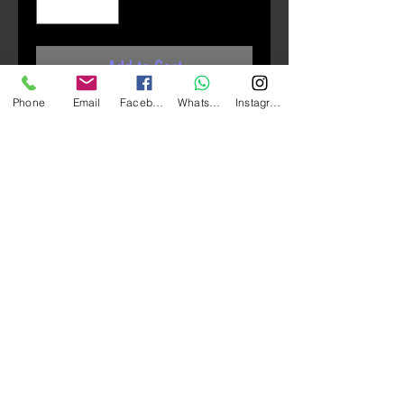
Add to Cart
Phone
Email
Facebook
Whatsapp
Instagram
SP CLUTCH Mount Pro CNC 防震手
機座 （牛角位）
使您可以在幾秒鐘內將智能手機安
裝到摩托車上，即使無法觸及車
把。
它還具有可旋轉的旋轉頭，因此您
的智能手機始終可以完美定位。
只需將Clutch Mount Pro擰到摩托
車車把上的離合器或製動器的支架
上，就可以通過將SP ConnectTM
手機殼（或通用接口）放在支架上
並順時針旋轉90°來安裝它了。
您的手機已牢固地放置在您的視野