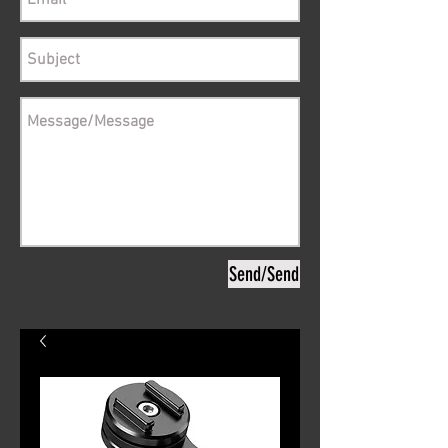
Send/Send