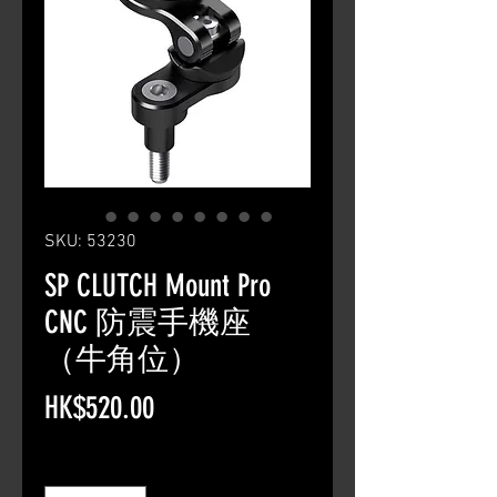
SKU: 53230
SP CLUTCH Mount Pro
CNC 防震手機座
（牛角位）
Price
HK$520.00
Quantity
*