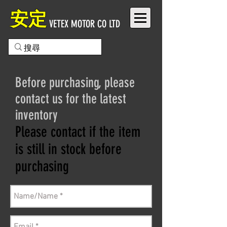
安定
VETEX MOTOR CO LTD
Before purchasing, please
contact us for the latest
inventory
Please contact if the item
is still in stock before
purchasing