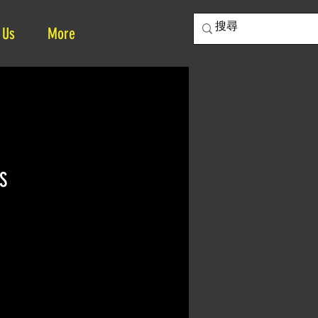
 Us
More
S
ce