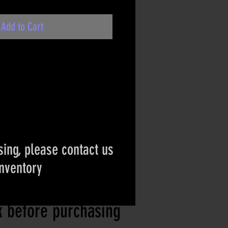
Add to Cart
ing, please contact us
inventory
ct if the item is
ck before purchasing