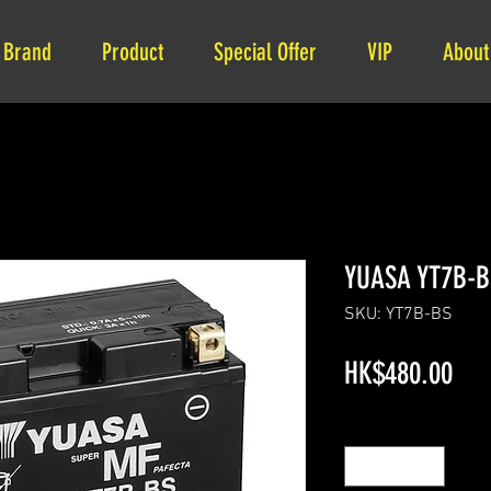
Brand
Product
Special Offer
VIP
About
YUASA YT7B-B
SKU: YT7B-BS
Pri
HK$480.00
Quantity
*