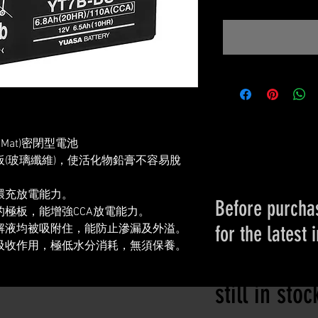
ss Mat)密閉型電池
(玻璃纖維)，使活化物鉛膏不容易脫
環充放電能力。
Before purchas
極板，能增強CCA放電能力。
for the latest 
解液均被吸附住，能防止滲漏及外溢。
吸收作用，極低水分消耗，無須保養。
Please conta
still in sto