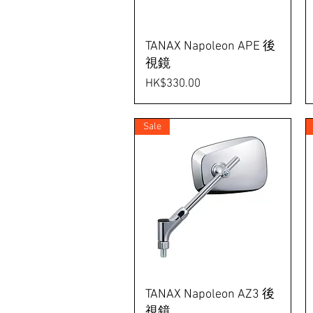
TANAX Napoleon APE 後
視鏡
Price
HK$330.00
Sale
TANAX Napoleon AZ3 後
視鏡