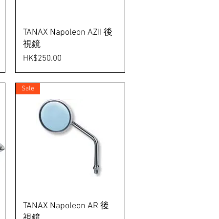
TANAX Napoleon AZII 後
視鏡
Price
HK$250.00
Sale
TANAX Napoleon AR 後
視鏡