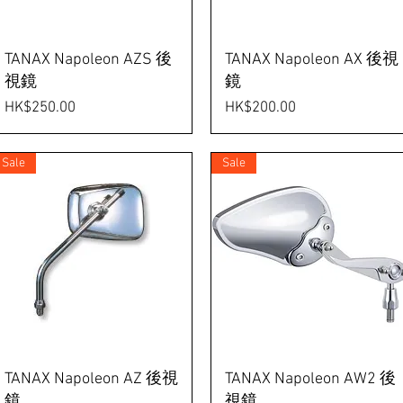
TANAX Napoleon AZS 後
TANAX Napoleon AX 後視
視鏡
鏡
Price
Price
HK$250.00
HK$200.00
Sale
Sale
TANAX Napoleon AZ 後視
TANAX Napoleon AW2 後
鏡
視鏡